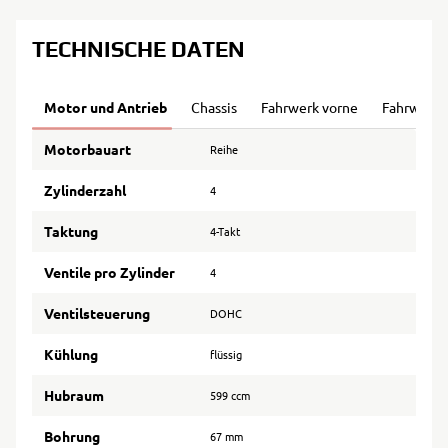
TECHNISCHE DATEN
Motor und Antrieb
Chassis
Fahrwerk vorne
Fahrwerk 
Motorbauart
Reihe
Zylinderzahl
4
Taktung
4-Takt
Ventile pro Zylinder
4
Ventilsteuerung
DOHC
Kühlung
flüssig
Hubraum
599 ccm
Bohrung
67 mm