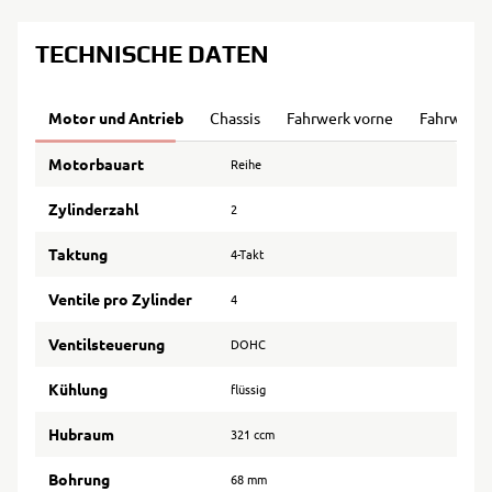
TECHNISCHE DATEN
Motor und Antrieb
Chassis
Fahrwerk vorne
Fahrwerk 
Motorbauart
Reihe
Zylinderzahl
2
Taktung
4-Takt
Ventile pro Zylinder
4
Ventilsteuerung
DOHC
Kühlung
flüssig
Hubraum
321 ccm
Bohrung
68 mm