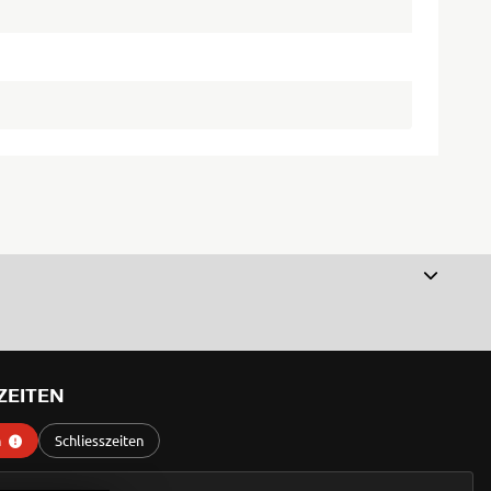
ZEITEN
n
Schliesszeiten