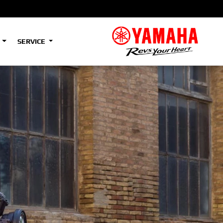
S
SERVICE
A2
e
Tenere
700
)
(Low)
35kW
A2
e
Tenere
700
Rally
35kW