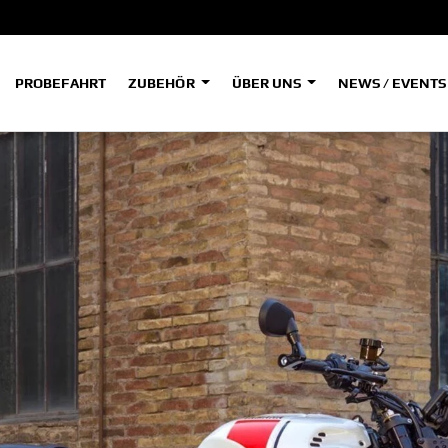
PROBEFAHRT
ZUBEHÖR
ÜBER UNS
NEWS / EVENT
ADVENTURE
A
A
HYPER NAKED
SPORT HERITAGE
Tenere
Tener
700
700
(Low
SPORT TOURING
SUPERSPORT
A2
A
Tenere
Tener
700
700
35kW
Rally
A
A1