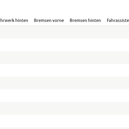
ahrwerk hinten
Bremsen vorne
Bremsen hinten
Fahrassist