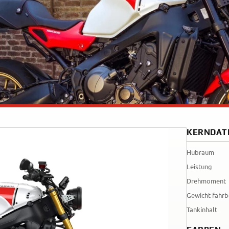
Tenere
WR12
700
World
Raid
KERNDAT
Hubraum
Leistung
Drehmoment
Gewicht fahrb
Tankinhalt