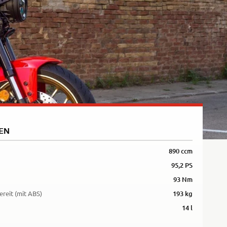
5R
EN
890 ccm
95,2 PS
93 Nm
ereit (mit ABS)
193 kg
14 l